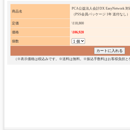
PCA公益法人会計DX EasyNetwork 対
商品名
（PSS会員パッケージ 1年 送付なし）
定価
\118,800
価格
\106,920
個数
（※表示価格は税込みです。※送料は無料。※振込手数料はお客様負担と