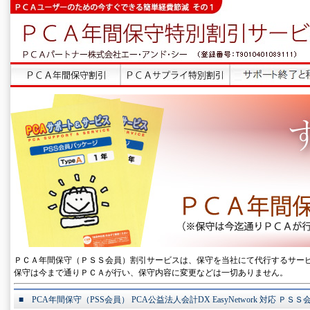
ＰＣＡ年間保守（ＰＳＳ会員）割引サービスは、保守を当社にて代行するサー
保守は今まで通りＰＣＡが行い、保守内容に変更などは一切ありません。
■ PCA年間保守（PSS会員） PCA公益法人会計DX EasyNetwork 対応 ＰＳ