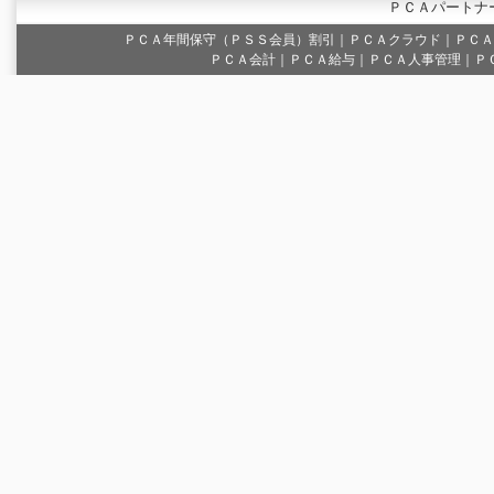
ＰＣＡパートナ
ＰＣＡ年間保守（ＰＳＳ会員）割引
｜
ＰＣＡクラウド
｜
ＰＣＡ
ＰＣＡ会計｜ＰＣＡ給与｜ＰＣＡ人事管理｜Ｐ