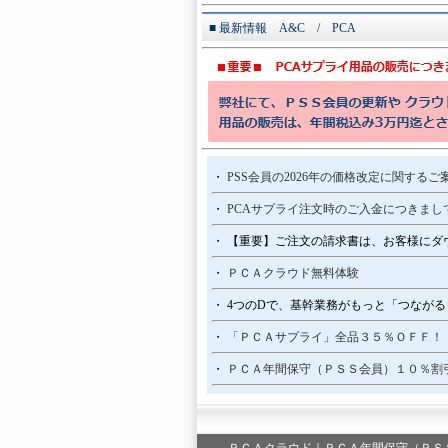
■ 最新情報 A&C / PCA
・
PSS会員の2026年の価格改定に関する
・
PCAサプライ注文時のご入金につきま
・ 【重要】ご注文の請求書は、お客様にダ
・
ＰＣＡクラウド無料体験
・ 4つのDで、基幹業務がもっと「つながる
・
「ＰＣＡサプライ」全品３５％ＯＦＦ！
・
ＰＣＡ年間保守（ＰＳＳ会員）１０％割