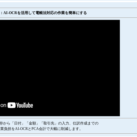
：AI-OCRを活用して電帳法対応の作業を簡単にする
存から「日付」「金額」「取引先」の入力、仕訳作成までの
業負担をAI-OCRとPCA会計で大幅に削減します。