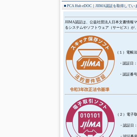
■ PCA Hub eDOC｜JIIMA認証を取得してい
JIIMA認証は、公益社団法人日本文書情
るシステムやソフトウェア（サービス）が
（１）電帳法
・認証日：20
・認証番号：0
（２）電子取
・認証日：20
・認証番号：6