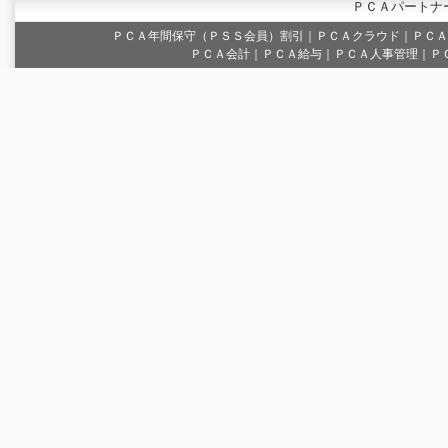
ＰＣＡパートナ
ＰＣＡ年間保守（ＰＳＳ会員）割引
｜
ＰＣＡクラウド
｜
ＰＣＡ
ＰＣＡ会計｜ＰＣＡ給与｜ＰＣＡ人事管理｜Ｐ