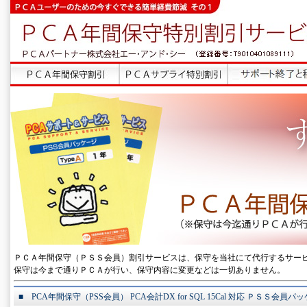
ＰＣＡ年間保守（ＰＳＳ会員）割引サービスは、保守を当社にて代行するサー
保守は今まで通りＰＣＡが行い、保守内容に変更などは一切ありません。
■ PCA年間保守（PSS会員） PCA会計DX for SQL 15Cal 対応 ＰＳＳ会員パ