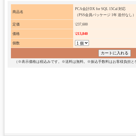
PCA会計DX for SQL 15Cal 対応
商品名
（PSS会員パッケージ 1年 送付なし）
定価
\237,600
価格
\213,840
個数
（※表示価格は税込みです。※送料は無料。※振込手数料はお客様負担と