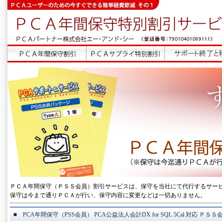
ＰＣＡ年間保守（ＰＳＳ会員）割引サービスは、保守を当社にて代行するサー
保守は今まで通りＰＣＡが行い、保守内容に変更などは一切ありません。
■ PCA年間保守（PSS会員） PCA公益法人会計DX for SQL 5Cal 対応 Ｐ