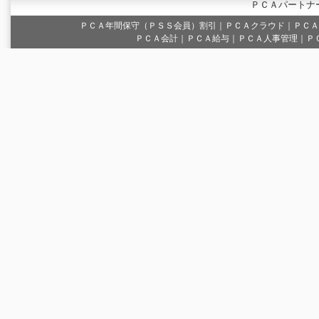
ＰＣＡパートナ
ＰＣＡ年間保守（ＰＳＳ会員）割引
｜
ＰＣＡクラウド
｜
ＰＣＡ
ＰＣＡ会計｜ＰＣＡ給与｜ＰＣＡ人事管理｜Ｐ