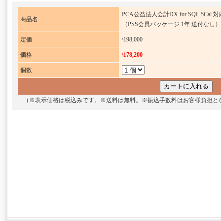
PCA公益法人会計DX for SQL 5Cal 
商品名
（PSS会員パッケージ 1年 送付なし）
定価
\198,000
価格
\178,200
個数
（※表示価格は税込みです。※送料は無料。※振込手数料はお客様負担と