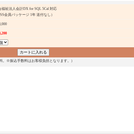
福祉法人会計DX for SQL 5Cal 対応
PSS会員パッケージ 1年 送付なし）
8,000
8,200
料。※振込手数料はお客様負担となります。）