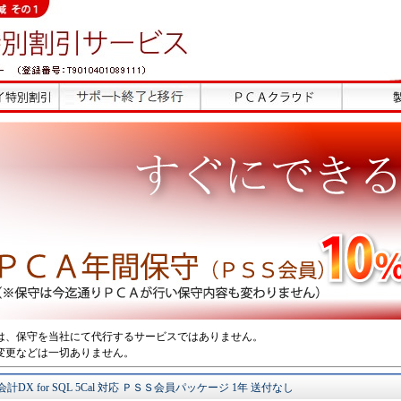
は、保守を当社にて代行するサービスではありません。
変更などは一切ありません。
X for SQL 5Cal 対応 ＰＳＳ会員パッケージ 1年 送付なし