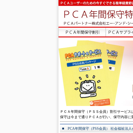
ＰＣＡ年間保守（ＰＳＳ会員）割引サービス
保守は今まで通りＰＣＡが行い、保守内容に
■ PCA年間保守（PSS会員） 社会福祉法人会計D