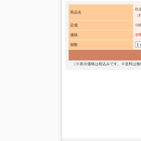
社会
商品名
（
定価
\19
価格
\17
個数
（※表示価格は税込みです。※送料は無