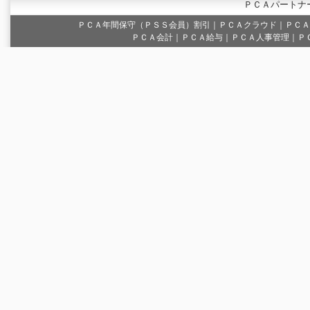
ＰＣＡパートナ
ＰＣＡ年間保守（ＰＳＳ会員）割引
｜
ＰＣＡクラウド
｜
ＰＣＡ
ＰＣＡ会計｜ＰＣＡ給与｜ＰＣＡ人事管理｜Ｐ