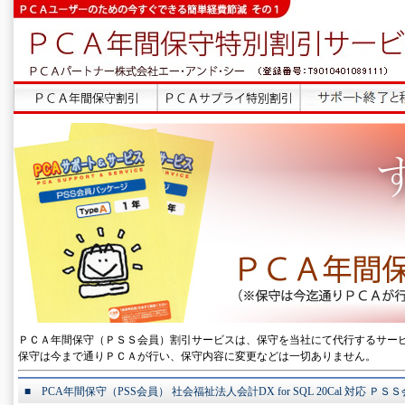
ＰＣＡ年間保守（ＰＳＳ会員）割引サービスは、保守を当社にて代行するサー
保守は今まで通りＰＣＡが行い、保守内容に変更などは一切ありません。
■ PCA年間保守（PSS会員） 社会福祉法人会計DX for SQL 20Cal 対応 Ｐ