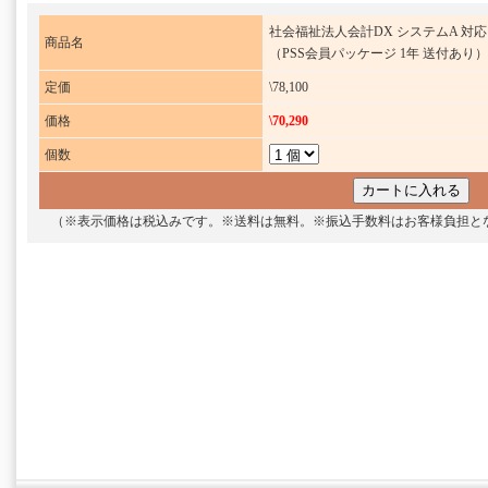
社会福祉法人会計DX システムA 対応
商品名
（PSS会員パッケージ 1年 送付あり）
定価
\78,100
価格
\70,290
個数
（※表示価格は税込みです。※送料は無料。※振込手数料はお客様負担と