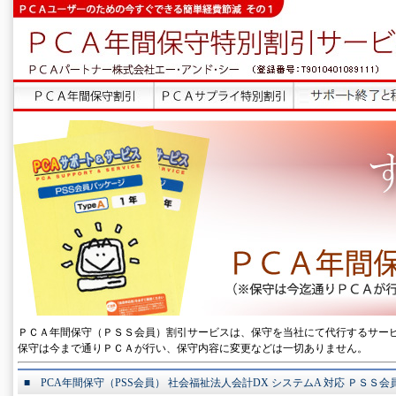
ＰＣＡ年間保守（ＰＳＳ会員）割引サービスは、保守を当社にて代行するサー
保守は今まで通りＰＣＡが行い、保守内容に変更などは一切ありません。
■ PCA年間保守（PSS会員） 社会福祉法人会計DX システムA 対応 ＰＳＳ会