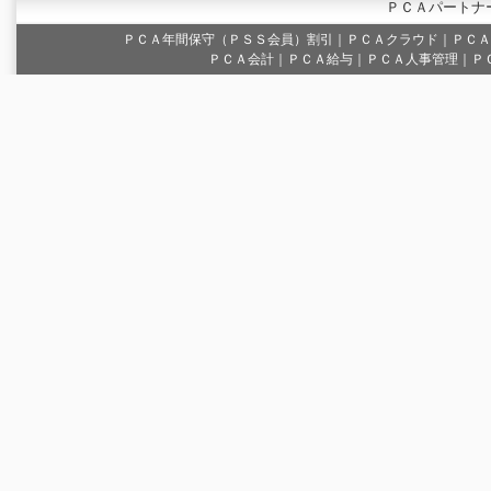
ＰＣＡパートナ
ＰＣＡ年間保守（ＰＳＳ会員）割引
｜
ＰＣＡクラウド
｜
ＰＣＡ
ＰＣＡ会計｜ＰＣＡ給与｜ＰＣＡ人事管理｜Ｐ