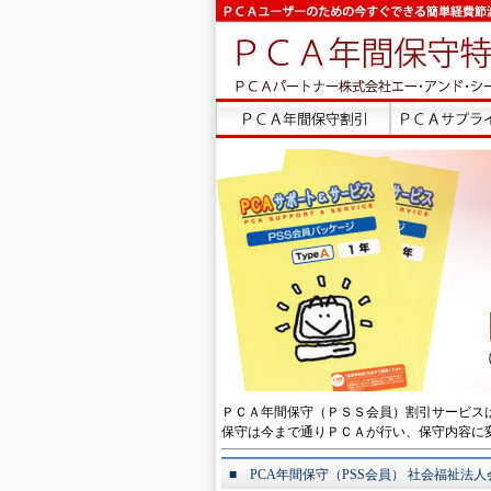
ＰＣＡ年間保守（ＰＳＳ会員）割引サービス
保守は今まで通りＰＣＡが行い、保守内容に
■ PCA年間保守（PSS会員） 社会福祉法人会計D