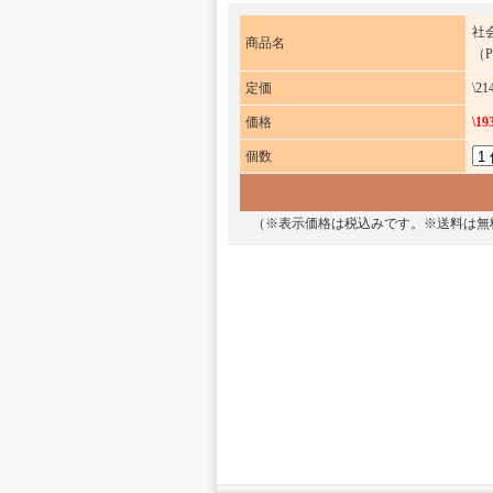
社会
商品名
（
定価
\21
価格
\19
個数
（※表示価格は税込みです。※送料は無