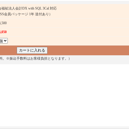
福祉法人会計DX with SQL 3Cal 対応
PSS会員パッケージ 1年 送付あり）
4,500
3,050
料。※振込手数料はお客様負担となります。）