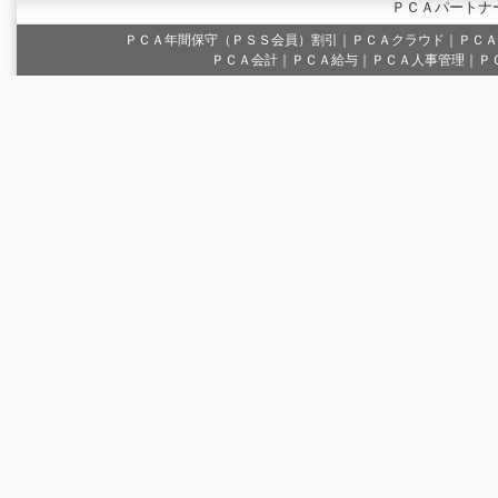
ＰＣＡパートナ
ＰＣＡ年間保守（ＰＳＳ会員）割引
｜
ＰＣＡクラウド
｜
ＰＣＡ
ＰＣＡ会計｜ＰＣＡ給与｜ＰＣＡ人事管理｜Ｐ