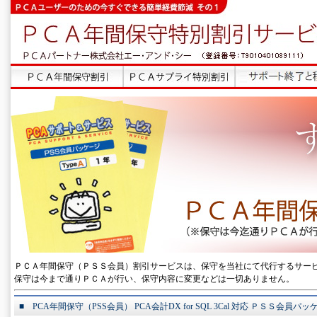
ＰＣＡ年間保守（ＰＳＳ会員）割引サービスは、保守を当社にて代行するサー
保守は今まで通りＰＣＡが行い、保守内容に変更などは一切ありません。
■ PCA年間保守（PSS会員） PCA会計DX for SQL 3Cal 対応 ＰＳＳ会員パ