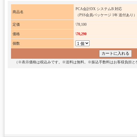
PCA会計DX システムB 対応
商品名
（PSS会員パッケージ 1年 送付あり）
定価
\78,100
価格
\70,290
個数
（※表示価格は税込みです。※送料は無料。※振込手数料はお客様負担と