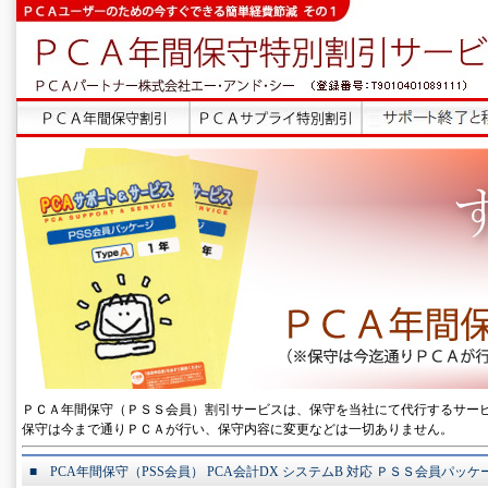
ＰＣＡ年間保守（ＰＳＳ会員）割引サービスは、保守を当社にて代行するサー
保守は今まで通りＰＣＡが行い、保守内容に変更などは一切ありません。
■ PCA年間保守（PSS会員） PCA会計DX システムB 対応 ＰＳＳ会員パッケ