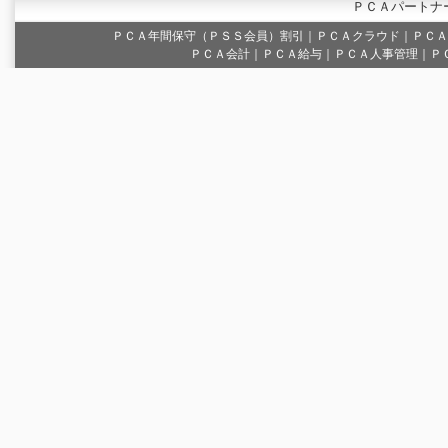
ＰＣＡパートナ
ＰＣＡ年間保守（ＰＳＳ会員）割引
｜
ＰＣＡクラウド
｜
ＰＣＡ
ＰＣＡ会計｜ＰＣＡ給与｜ＰＣＡ人事管理｜Ｐ