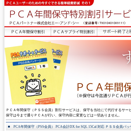
ＰＣＡ年間保守（ＰＳＳ会員）割引サービスは、保守を当社にて代行するサー
保守は今まで通りＰＣＡが行い、保守内容に変更などは一切ありません。
■ PCA年間保守（PSS会員） PCA会計DX for SQL 15Cal 対応 ＰＳＳ会員パ