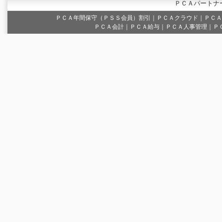
ＰＣＡパートナ
ＰＣＡ年間保守（ＰＳＳ会員）割引
｜
ＰＣＡクラウド
｜
ＰＣＡ
ＰＣＡ会計｜ＰＣＡ給与｜ＰＣＡ人事管理｜Ｐ