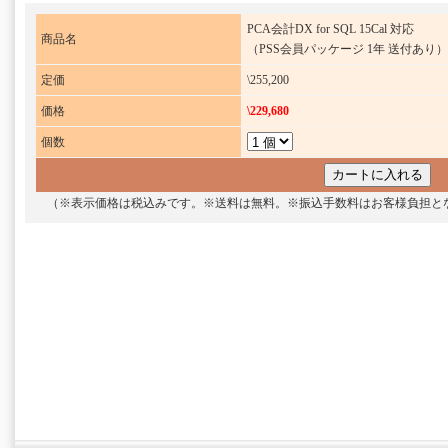
PCA会計DX for SQL 15Cal 対応
商品名
（PSS会員パッケージ 1年 送付あり）
定価
\255,200
価格
\229,680
個数
（※表示価格は税込みです。※送料は無料。※振込手数料はお客様負担と