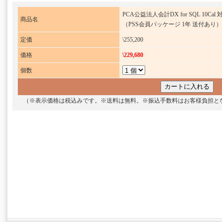
PCA公益法人会計DX for SQL 10Cal 
商品名
（PSS会員パッケージ 1年 送付あり）
定価
\255,200
価格
\229,680
個数
（※表示価格は税込みです。※送料は無料。※振込手数料はお客様負担と