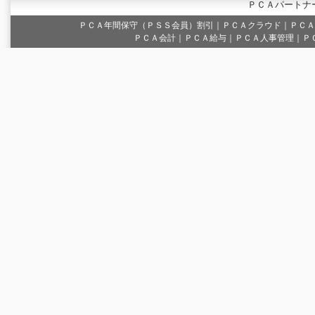
ＰＣＡパートナ
ＰＣＡ年間保守（ＰＳＳ会員）割引
｜
ＰＣＡクラウド
｜
ＰＣＡ
ＰＣＡ会計｜ＰＣＡ給与｜ＰＣＡ人事管理｜Ｐ