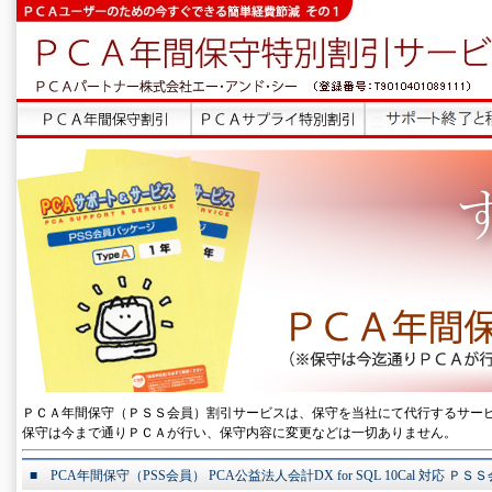
ＰＣＡ年間保守（ＰＳＳ会員）割引サービスは、保守を当社にて代行するサー
保守は今まで通りＰＣＡが行い、保守内容に変更などは一切ありません。
■ PCA年間保守（PSS会員） PCA公益法人会計DX for SQL 10Cal 対応 Ｐ