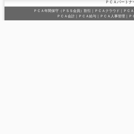
ＰＣＡパートナ
ＰＣＡ年間保守（ＰＳＳ会員）割引
｜
ＰＣＡクラウド
｜
ＰＣＡ
ＰＣＡ会計｜ＰＣＡ給与｜ＰＣＡ人事管理｜Ｐ