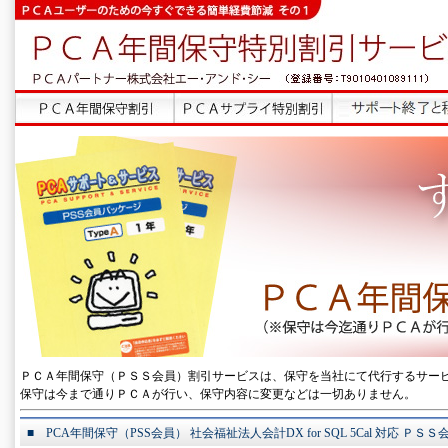
ＰＣＡ年間保守（ＰＳＳ会員）割引サービスは、保守を当社にて代行するサー
保守は今まで通りＰＣＡが行い、保守内容に変更などは一切ありません。
■ PCA年間保守（PSS会員） 社会福祉法人会計DX for SQL 5Cal 対応 ＰＳ