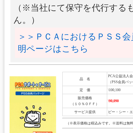
（※当社にて保守を代行する
ん。）
＞＞ＰＣＡにおけるＰＳＳ会
明ページはこちら
PCA公益法人会
品 名
（PSS会員パッ
定 価
\100,100
販売価格
\90,090
（１０％ＯＦＦ）
サービス提供
ピー・シー・エ
（※表示価格は税込みです。※送料は無料