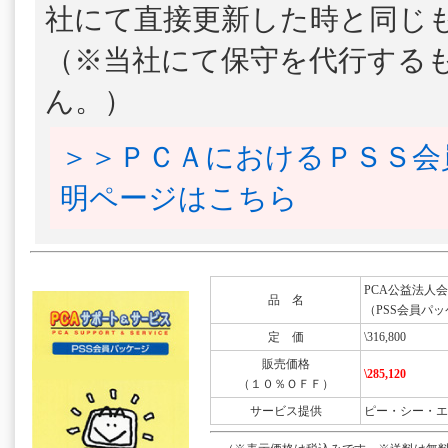
社にて直接更新した時と同じ
（※当社にて保守を代行する
ん。）
＞＞ＰＣＡにおけるＰＳＳ会
明ページはこちら
PCA公益法人会計DX
品 名
（PSS会員パッ
定 価
\316,800
販売価格
\285,120
（１０％ＯＦＦ）
サービス提供
ピー・シー・エ