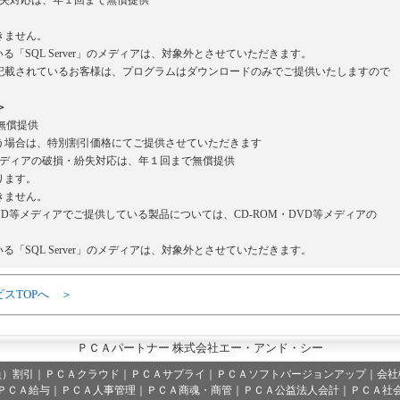
・紛失対応は、年１回まで無償提供
。
きません。
いる「SQL Server」のメディアは、対象外とさせていただきます。
載されているお客様は、プログラムはダウンロードのみでご提供いたしますので
＞
無償提供
場合は、特別割引価格にてご提供させていただきます
等メディアの破損・紛失対応は、年１回まで無償提供
ります。
きません。
VD等メディアでご提供している製品については、CD-ROM・DVD等メディアの
いる「SQL Server」のメディアは、対象外とさせていただきます。
ビスTOPへ ＞
ＰＣＡパートナー 株式会社エー・アンド・シー
員）割引
｜
ＰＣＡクラウド
｜
ＰＣＡサプライ
｜
ＰＣＡソフトバージョンアップ
｜
会社
ＰＣＡ給与｜ＰＣＡ人事管理｜ＰＣＡ商魂・商管｜ＰＣＡ公益法人会計｜ＰＣＡ社