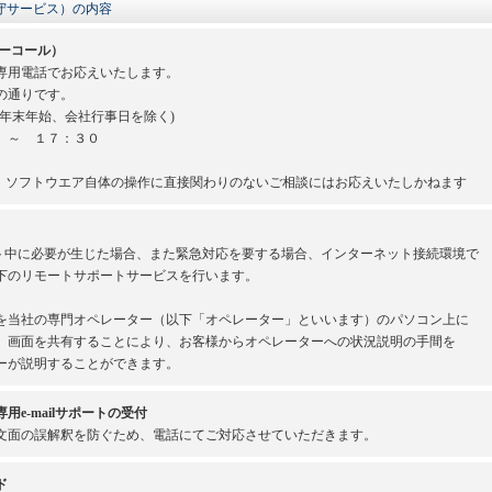
守サービス）の内容
ーコール）
専用電話でお応えいたします。
の通りです。
年末年始、会社行事日を除く)
 ～ １７：３０
、ソフトウエア自体の操作に直接関わりのないご相談にはお応えいたしかねます
ート中に必要が生じた場合、また緊急対応を要する場合、インターネット接続環境で
下のリモートサポートサービスを行います。
を当社の専門オペレーター（以下「オペレーター」といいます）のパソコン上に
。画面を共有することにより、お客様からオペレーターへの状況説明の手間を
ーが説明することができます。
e-mailサポートの受付
文面の誤解釈を防ぐため、電話にてご対応させていただきます。
ド