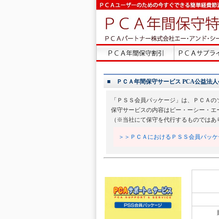
■ ＰＣＡ年間保守サービス PCA公益法人会計D
「ＰＳＳ会員パッケージ」は、ＰＣＡの
保守サービスの内容はピー・ーシー・エ
（※当社にて保守を代行するものではあ
＞＞ＰＣＡにおけるＰＳＳ会員パッケ