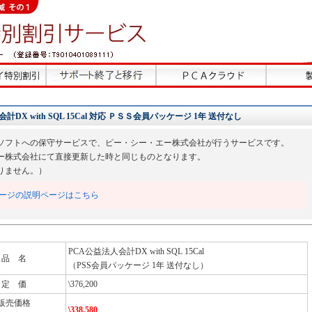
X with SQL 15Cal 対応 ＰＳＳ会員パッケージ 1年 送付なし
ソフトへの保守サービスで、ピー・シー・エー株式会社が行うサービスです。
ー株式会社にて直接更新した時と同じものとなります。
りません。）
ージの説明ページはこちら
PCA公益法人会計DX with SQL 15Cal
品 名
（PSS会員パッケージ 1年 送付なし）
定 価
\376,200
販売価格
\338,580