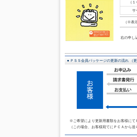
（１
サ
（※表示
右の申し
● ＰＳＳ会員パッケージの更新の流れ （
※ご希望により更新用書類をお客様にて
（この場合、お客様宛てにＰＣＡから送