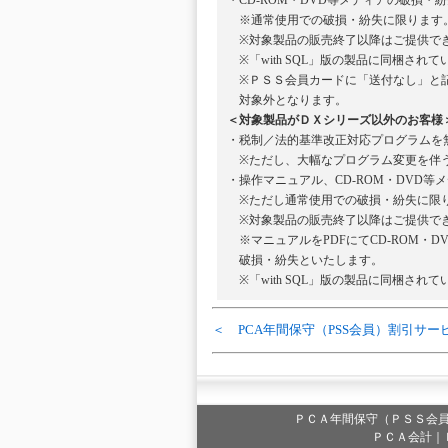
・CD-ROM・DVD等メディアの破損
※通常使用での破損・紛失に限ります
※対象製品の販売終了以降はご提供で
※「with SQL」版の製品に同梱されて
※ＰＳＳ会員カードに「送付なし」と記
対象外となります。
＜対象製品がＤＸシリーズ以外のお客様
・税制／法的基準改正対応プログラムを
※ただし、大幅なプログラム変更を伴う
・操作マニュアル、CD-ROM・DVD
※ただし通常使用での破損・紛失に限
※対象製品の販売終了以降はご提供で
※マニュアルをPDFにてCD-ROM・D
破損・紛失といたします。
※「with SQL」版の製品に同梱されて
＜ PCA年間保守（PSS会員）割引サー
ＰＣＡ年間保守（ＰＳＳ会
ＰＣＡ会計｜