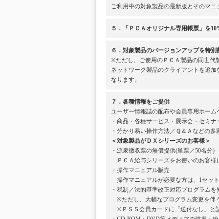
ご利用中の対象製品の最新版とそのマニ
５．「ＰＣＡオリジナル専用帳票」を10
６．対象製品のバージョンアップを特別
※ただし、ご使用のＰＣＡ製品の同世代
ネットワーク製品のクライアントを追加
なります。
７．各種情報をご提供
ユーザー情報誌の配布や会員専用ホーム
・商品・各種サービス・展示会・セミナ
・分かり易い操作方法／Ｑ＆Ａなどの多
＜対象製品がＤＸシリーズのお客様＞
・源泉徴収票の無償提供(単票／50名分)
ＰＣＡ給与シリーズをお使いのお客様に
・操作マニュアル販売
操作マニュアルが必要な方は、1セット1
・税制／法的基準改正対応プログラムを
※ただし、大幅なプログラム変更を伴う
※ＰＳＳ会員カードに「送付なし」と記