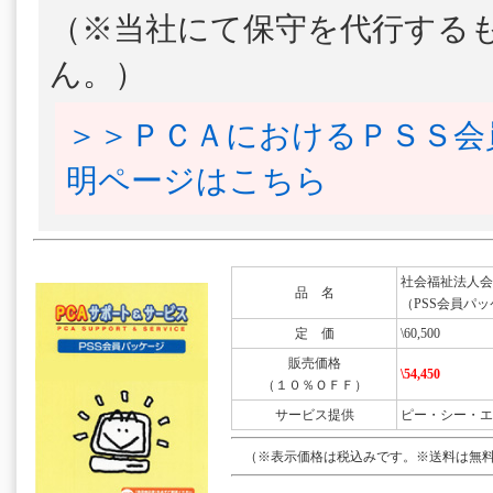
（※当社にて保守を代行する
ん。）
＞＞ＰＣＡにおけるＰＳＳ会
明ページはこちら
社会福祉法人会
品 名
（PSS会員パッ
定 価
\60,500
販売価格
\54,450
（１０％ＯＦＦ）
サービス提供
ピー・シー・エ
（※表示価格は税込みです。※送料は無料