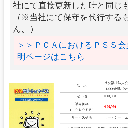
社にて直接更新した時と同じ
（※当社にて保守を代行する
ん。）
＞＞ＰＣＡにおけるＰＳＳ会
明ページはこちら
社会福祉法人会計DX
品 名
（PSS会員パッ
定 価
\118,800
販売価格
\106,920
（１０％ＯＦＦ）
サービス提供
ピー・シー・エ