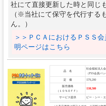
社にて直接更新した時と同じ
（※当社にて保守を代行する
ん。）
＞＞ＰＣＡにおけるＰＳＳ会
明ページはこちら
社会福祉法人会計DX
品 名
（PSS会員パッ
定 価
\376,200
販売価格
\338,580
（１０％ＯＦＦ）
サービス提供
ピー・シー・エ