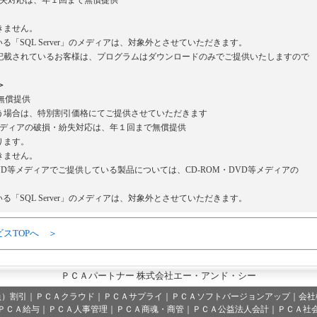
・紛失対応は、年１回まで無償提供
。
きません。
いる「SQL Server」のメディアは、対象外とさせていただきます。
載されているお客様は、プログラムはダウンロードのみでご提供いたしますので
＞
無償提供
場合は、特別割引価格にてご提供させていただきます
等メディアの破損・紛失対応は、年１回まで無償提供
ります。
きません。
VD等メディアでご提供している製品については、CD-ROM・DVD等メディアの
いる「SQL Server」のメディアは、対象外とさせていただきます。
ビスTOPへ ＞
ＰＣＡパートナー 株式会社エー・アンド・シー
員）割引
｜
ＰＣＡクラウド
｜
ＰＣＡサプライ
｜
ＰＣＡソフトバージョンアップ
｜
会社
ＰＣＡ給与｜ＰＣＡ人事管理｜ＰＣＡ商魂・商管｜ＰＣＡ公益法人会計｜ＰＣＡ社