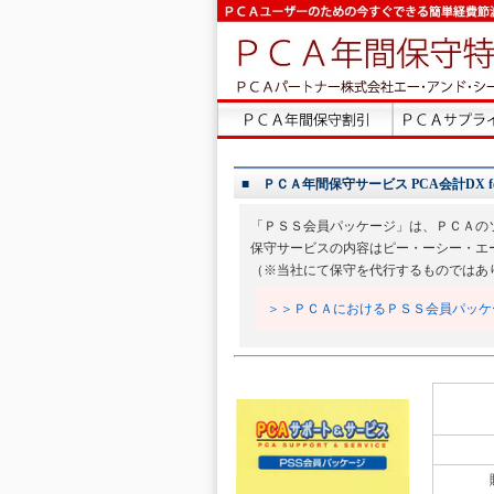
■ ＰＣＡ年間保守サービス PCA会計DX fo
「ＰＳＳ会員パッケージ」は、ＰＣＡの
保守サービスの内容はピー・ーシー・エ
（※当社にて保守を代行するものではあ
＞＞ＰＣＡにおけるＰＳＳ会員パッケ