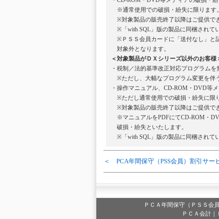
・CD-ROM・DVD等メディアの破損
※通常使用での破損・紛失に限ります
※対象製品の販売終了以降はご提供で
※「with SQL」版の製品に同梱されて
※ＰＳＳ会員カードに「送付なし」と記
対象外となります。
＜対象製品がＤＸシリーズ以外のお客様
・税制／法的基準改正対応プログラムを
※ただし、大幅なプログラム変更を伴う
・操作マニュアル、CD-ROM・DVD
※ただし通常使用での破損・紛失に限
※対象製品の販売終了以降はご提供で
※マニュアルをPDFにてCD-ROM・D
破損・紛失といたします。
※「with SQL」版の製品に同梱されて
＜ PCA年間保守（PSS会員）割引サー
ＰＣＡ年間保守（ＰＳＳ会
ＰＣＡ会計｜