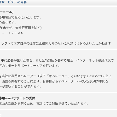
守サービス）の内容
ーコール）
専用電話でお応えいたします。
の通りです。
年末年始、会社行事日を除く)
 ～ １７：３０
、ソフトウエア自体の操作に直接関わりのないご相談にはお応えいたしかねます
ート中に必要が生じた場合、また緊急対応を要する場合、インターネット接続環境で
下のリモートサポートサービスを行います。
を当社の専門オペレーター（以下「オペレーター」といいます）のパソコン上に
。画面を共有することにより、お客様からオペレーターへの状況説明の手間を
ーが説明することができます。
e-mailサポートの受付
文面の誤解釈を防ぐため、電話にてご対応させていただきます。
ド