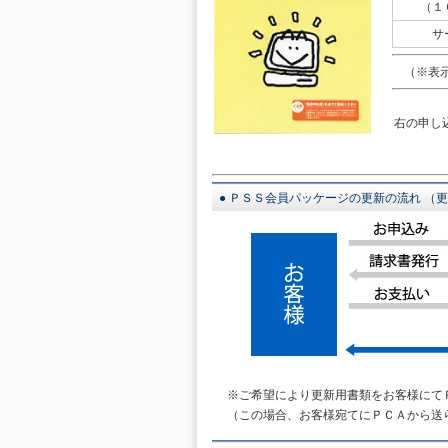
（１
サ
（※表示
右の申し
● ＰＳＳ会員パッケージの更新の流れ （
※ご希望により更新用書類をお客様にて
（この場合、お客様宛てにＰＣＡから送