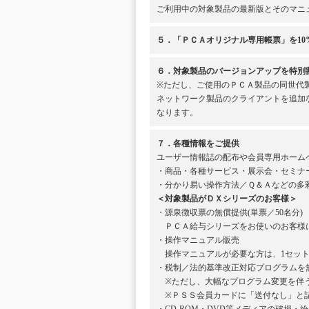
ご利用中の対象製品の最新版とそのマニ
５．「ＰＣＡオリジナル専用帳票」を10
６．対象製品のバージョンアップを特別
※ただし、ご使用のＰＣＡ製品の同世代
ネットワーク製品のクライアントを追加
なります。
７．各種情報をご提供
ユーザー情報誌の配布や会員専用ホーム
・商品・各種サービス・展示会・セミナ
・分かり易い操作方法／Ｑ＆Ａなどの多
＜対象製品がＤＸシリーズのお客様＞
・源泉徴収票の無償提供(単票／50名分)
ＰＣＡ給与シリーズをお使いのお客様に
・操作マニュアル販売
操作マニュアルが必要な方は、1セット1
・税制／法的基準改正対応プログラムを
※ただし、大幅なプログラム変更を伴う
※ＰＳＳ会員カードに「送付なし」と記