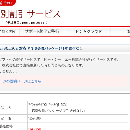
r SQL 5Cal 対応 ＰＳＳ会員パッケージ 1年 送付なし
ソフトへの保守サービスで、ピー・シー・エー株式会社が行うサービスです。
ー株式会社にて直接更新した時と同じものとなります。
りません。）
ージの説明ページはこちら
PCA会計DX for SQL 5Cal
品 名
（PSS会員パッケージ 1年 送付なし）
定 価
\159,500
販売価格
\143,550