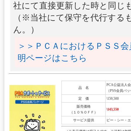
社にて直接更新した時と同じ
（※当社にて保守を代行する
ん。）
＞＞ＰＣＡにおけるＰＳＳ会
明ページはこちら
PCA公益法人会計DX
品 名
（PSS会員パッ
定 価
\159,500
販売価格
\143,550
（１０％ＯＦＦ）
サービス提供
ピー・シー・エ