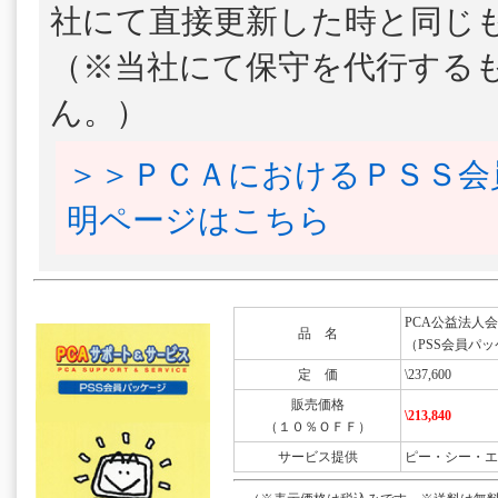
社にて直接更新した時と同じ
（※当社にて保守を代行する
ん。）
＞＞ＰＣＡにおけるＰＳＳ会
明ページはこちら
PCA公益法人会計DX
品 名
（PSS会員パッ
定 価
\237,600
販売価格
\213,840
（１０％ＯＦＦ）
サービス提供
ピー・シー・エ