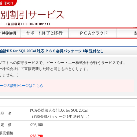
X for SQL 20Cal 対応 ＰＳＳ会員パッケージ 1年 送付なし
ソフトへの保守サービスで、ピー・シー・エー株式会社が行うサービスです。
ー株式会社にて直接更新した時と同じものとなります。
りません。）
ージの説明ページはこちら
PCA公益法人会計DX for SQL 20Cal
品 名
（PSS会員パッケージ 1年 送付なし）
定 価
\298,100
販売価格
\268,290