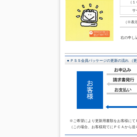
（１
サ
（※表示
右の申し
● ＰＳＳ会員パッケージの更新の流れ （
※ご希望により更新用書類をお客様にて
（この場合、お客様宛てにＰＣＡから送