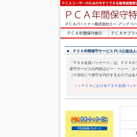
■ ＰＣＡ年間保守サービス PCA公益法人会計D
「ＰＳＳ会員パッケージ」は、ＰＣＡの
保守サービスの内容はピー・ーシー・エ
（※当社にて保守を代行するものではあ
＞＞ＰＣＡにおけるＰＳＳ会員パッケ