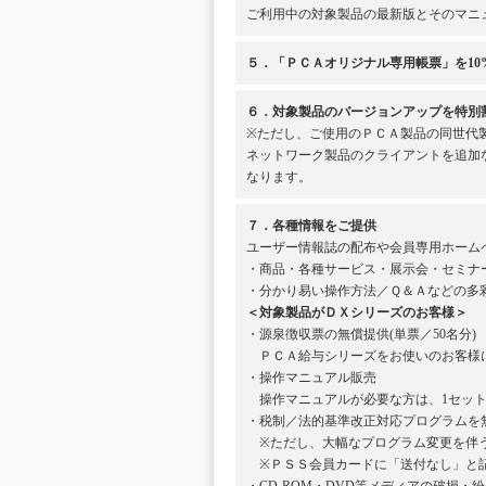
ご利用中の対象製品の最新版とそのマニ
５．「ＰＣＡオリジナル専用帳票」を10
６．対象製品のバージョンアップを特別
※ただし、ご使用のＰＣＡ製品の同世代
ネットワーク製品のクライアントを追加
なります。
７．各種情報をご提供
ユーザー情報誌の配布や会員専用ホーム
・商品・各種サービス・展示会・セミナ
・分かり易い操作方法／Ｑ＆Ａなどの多
＜対象製品がＤＸシリーズのお客様＞
・源泉徴収票の無償提供(単票／50名分)
ＰＣＡ給与シリーズをお使いのお客様に
・操作マニュアル販売
操作マニュアルが必要な方は、1セット1
・税制／法的基準改正対応プログラムを
※ただし、大幅なプログラム変更を伴う
※ＰＳＳ会員カードに「送付なし」と記