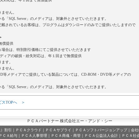
・紛失対応は、年１回まで無償提供
。
きません。
いる「SQL Server」のメディアは、対象外とさせていただきます。
載されているお客様は、プログラムはダウンロードのみでご提供いたしますので
＞
無償提供
場合は、特別割引価格にてご提供させていただきます
等メディアの破損・紛失対応は、年１回まで無償提供
ります。
きません。
VD等メディアでご提供している製品については、CD-ROM・DVD等メディアの
いる「SQL Server」のメディアは、対象外とさせていただきます。
ビスTOPへ ＞
ＰＣＡパートナー 株式会社エー・アンド・シー
員）割引
｜
ＰＣＡクラウド
｜
ＰＣＡサプライ
｜
ＰＣＡソフトバージョンアップ
｜
会社
ＰＣＡ給与｜ＰＣＡ人事管理｜ＰＣＡ商魂・商管｜ＰＣＡ公益法人会計｜ＰＣＡ社