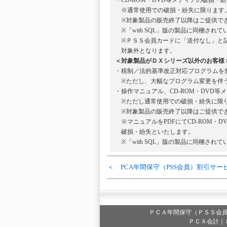
・CD-ROM・DVD等メディアの破損
※通常使用での破損・紛失に限ります
※対象製品の販売終了以降はご提供で
※「with SQL」版の製品に同梱されて
※ＰＳＳ会員カードに「送付なし」と記
対象外となります。
＜対象製品がＤＸシリーズ以外のお客様
・税制／法的基準改正対応プログラムを
※ただし、大幅なプログラム変更を伴う
・操作マニュアル、CD-ROM・DVD
※ただし通常使用での破損・紛失に限
※対象製品の販売終了以降はご提供で
※マニュアルをPDFにてCD-ROM・D
破損・紛失といたします。
※「with SQL」版の製品に同梱されて
＜ PCA年間保守（PSS会員）割引サー
ＰＣＡ年間保守（ＰＳＳ会
ＰＣＡ会計｜