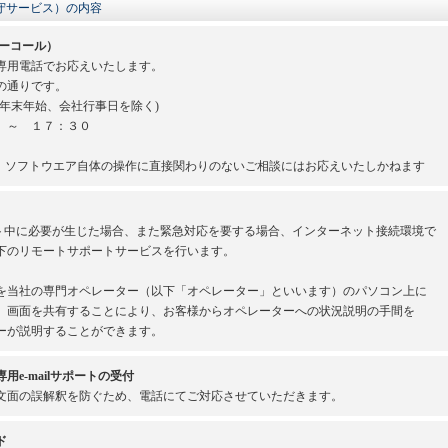
守サービス）の内容
ーコール）
専用電話でお応えいたします。
の通りです。
年末年始、会社行事日を除く)
 ～ １７：３０
、ソフトウエア自体の操作に直接関わりのないご相談にはお応えいたしかねます
ート中に必要が生じた場合、また緊急対応を要する場合、インターネット接続環境で
下のリモートサポートサービスを行います。
を当社の専門オペレーター（以下「オペレーター」といいます）のパソコン上に
。画面を共有することにより、お客様からオペレーターへの状況説明の手間を
ーが説明することができます。
e-mailサポートの受付
文面の誤解釈を防ぐため、電話にてご対応させていただきます。
ド