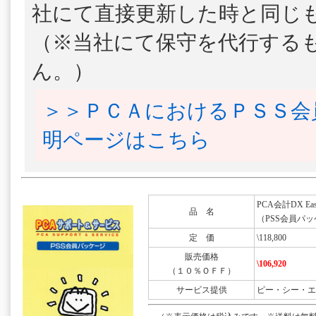
社にて直接更新した時と同じ
（※当社にて保守を代行する
ん。）
＞＞ＰＣＡにおけるＰＳＳ会
明ページはこちら
PCA会計DX Eas
品 名
（PSS会員パッ
定 価
\118,800
販売価格
\106,920
（１０％ＯＦＦ）
サービス提供
ピー・シー・エ