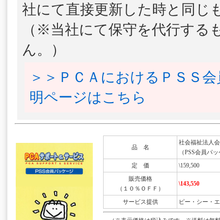
社にて直接更新した時と同じ
（※当社にて保守を代行する
ん。）
＞＞ＰＣＡにおけるＰＳＳ会
明ページはこちら
社会福祉法人会計DX
品 名
（PSS会員パッ
定 価
\159,500
販売価格
\143,550
（１０％ＯＦＦ）
サービス提供
ピー・シー・エ