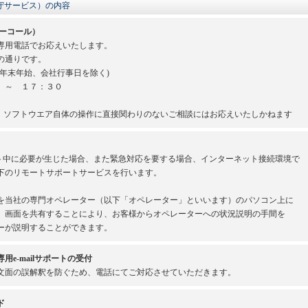
守サービス）の内容
ーコール）
専用電話でお応えいたします。
の通りです。
年末年始、会社行事日を除く)
 ～ １７：３０
、ソフトウエア自体の操作に直接関わりのないご相談にはお応えいたしかねます
ート中に必要が生じた場合、また緊急対応を要する場合、インターネット接続環境で
下のリモートサポートサービスを行います。
を当社の専門オペレーター（以下「オペレーター」といいます）のパソコン上に
。画面を共有することにより、お客様からオペレーターへの状況説明の手間を
ーが説明することができます。
e-mailサポートの受付
文面の誤解釈を防ぐため、電話にてご対応させていただきます。
ド