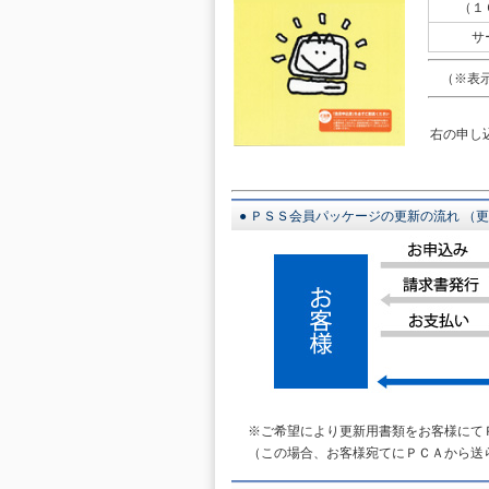
（１
サ
（※表示
右の申し
● ＰＳＳ会員パッケージの更新の流れ （
※ご希望により更新用書類をお客様にて
（この場合、お客様宛てにＰＣＡから送