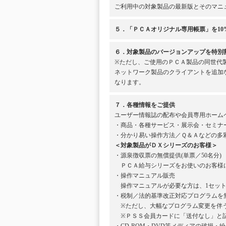
ご利用中の対象製品の最新版とそのマニ
５．「ＰＣＡオリジナル専用帳票」を10
６．対象製品のバージョンアップを特別
※ただし、ご使用のＰＣＡ製品の同世代
ネットワーク製品のクライアントを追加
なります。
７．各種情報をご提供
ユーザー情報誌の配布や会員専用ホーム
・商品・各種サービス・展示会・セミナ
・分かり易い操作方法／Ｑ＆Ａなどの多
＜対象製品がＤＸシリーズのお客様＞
・源泉徴収票の無償提供(単票／50名分)
ＰＣＡ給与シリーズをお使いのお客様に
・操作マニュアル販売
操作マニュアルが必要な方は、1セット1
・税制／法的基準改正対応プログラムを
※ただし、大幅なプログラム変更を伴う
※ＰＳＳ会員カードに「送付なし」と記