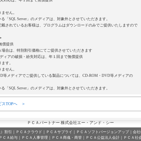
・紛失対応は、年１回まで無償提供
。
きません。
いる「SQL Server」のメディアは、対象外とさせていただきます。
載されているお客様は、プログラムはダウンロードのみでご提供いたしますので
＞
無償提供
場合は、特別割引価格にてご提供させていただきます
等メディアの破損・紛失対応は、年１回まで無償提供
ります。
きません。
VD等メディアでご提供している製品については、CD-ROM・DVD等メディアの
いる「SQL Server」のメディアは、対象外とさせていただきます。
ビスTOPへ ＞
ＰＣＡパートナー 株式会社エー・アンド・シー
員）割引
｜
ＰＣＡクラウド
｜
ＰＣＡサプライ
｜
ＰＣＡソフトバージョンアップ
｜
会社
ＰＣＡ給与｜ＰＣＡ人事管理｜ＰＣＡ商魂・商管｜ＰＣＡ公益法人会計｜ＰＣＡ社