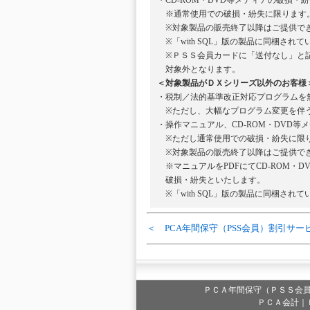
・CD-ROM・DVD等メディアの破損
※通常使用での破損・紛失に限ります
※対象製品の販売終了以降はご提供で
※「with SQL」版の製品に同梱されて
※ＰＳＳ会員カードに「送付なし」と記
対象外となります。
＜対象製品がＤＸシリーズ以外のお客様
・税制／法的基準改正対応プログラムを
※ただし、大幅なプログラム変更を伴う
・操作マニュアル、CD-ROM・DVD
※ただし通常使用での破損・紛失に限
※対象製品の販売終了以降はご提供で
※マニュアルをPDFにてCD-ROM・D
破損・紛失といたします。
※「with SQL」版の製品に同梱されて
＜ PCA年間保守（PSS会員）割引サー
ＰＣＡ年間保守（ＰＳＳ会
ＰＣＡ会計｜