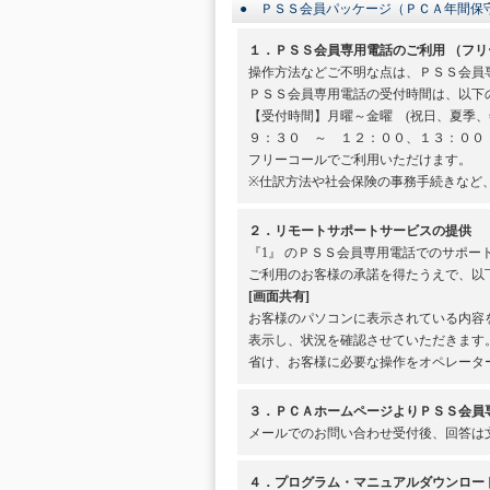
● ＰＳＳ会員パッケージ（ＰＣＡ年間保
１．ＰＳＳ会員専用電話のご利用 （フリ
操作方法などご不明な点は、ＰＳＳ会員
ＰＳＳ会員専用電話の受付時間は、以下
【受付時間】月曜～金曜 (祝日、夏季、
９：３０ ～ １２：００、１３：００
フリーコールでご利用いただけます。
※仕訳方法や社会保険の事務手続きなど
２．リモートサポートサービスの提供
『1』 のＰＳＳ会員専用電話でのサポ
ご利用のお客様の承諾を得たうえで、以
[画面共有]
お客様のパソコンに表示されている内容
表示し、状況を確認させていただきます
省け、お客様に必要な操作をオペレータ
３．ＰＣＡホームページよりＰＳＳ会員専用
メールでのお問い合わせ受付後、回答は
４．プログラム・マニュアルダウンロー