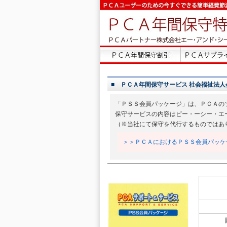
■ ＰＣＡ年間保守サービス 社会福祉法人会計DX
「ＰＳＳ会員パッケージ」は、ＰＣＡの
保守サービスの内容はピー・ーシー・エ
（※当社にて保守を代行するものではあ
＞＞ＰＣＡにおけるＰＳＳ会員パッケ