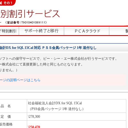
 for SQL 15Cal 対応 ＰＳＳ会員パッケージ 1年 送付なし
ソフトへの保守サービスで、ピー・シー・エー株式会社が行うサービスです。
ー株式会社にて直接更新した時と同じものとなります。
りません。）
ージの説明ページはこちら
社会福祉法人会計DX for SQL 15Cal
品 名
（PSS会員パッケージ 1年 送付なし）
定 価
\278,300
販売価格
\250,470