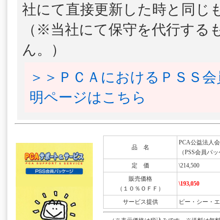
社にて直接更新した時と同じ
（※当社にて保守を代行する
ん。）
＞＞ＰＣＡにおけるＰＳＳ会
明ページはこちら
PCA公益法人会計DX
品 名
（PSS会員パッ
定 価
\214,500
販売価格
\193,050
（１０％ＯＦＦ）
サービス提供
ピー・シー・エ