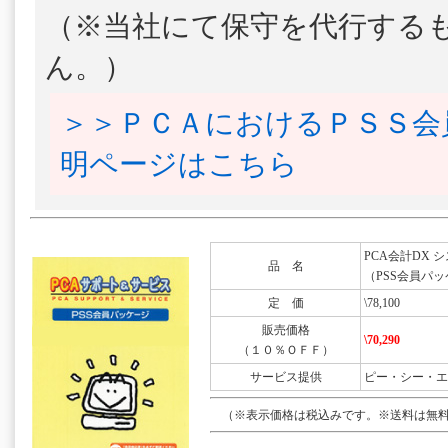
（※当社にて保守を代行する
ん。）
＞＞ＰＣＡにおけるＰＳＳ会
明ページはこちら
PCA会計DX 
品 名
（PSS会員パッ
定 価
\78,100
販売価格
\70,290
（１０％ＯＦＦ）
サービス提供
ピー・シー・エ
（※表示価格は税込みです。※送料は無料