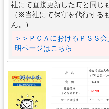
社にて直接更新した時と同じ
（※当社にて保守を代行する
ん。）
＞＞ＰＣＡにおけるＰＳＳ会
明ページはこちら
社会福祉法人会計DX
品 名
（PSS会員パッ
定 価
\136,400
販売価格
\122,760
（１０％ＯＦＦ）
サービス提供
ピー・シー・エ