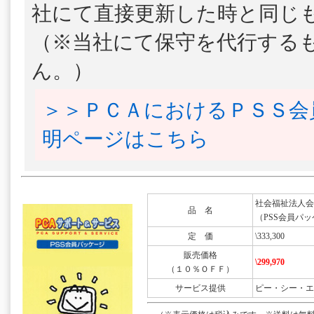
社にて直接更新した時と同じ
（※当社にて保守を代行する
ん。）
＞＞ＰＣＡにおけるＰＳＳ会
明ページはこちら
社会福祉法人会計DX
品 名
（PSS会員パッ
定 価
\333,300
販売価格
\299,970
（１０％ＯＦＦ）
サービス提供
ピー・シー・エ