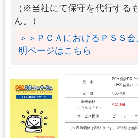
（※当社にて保守を代行する
ん。）
＞＞ＰＣＡにおけるＰＳＳ会
明ページはこちら
PCA会計DX for 
品 名
（PSS会員パッ
定 価
\136,400
販売価格
\122,760
（１０％ＯＦＦ）
サービス提供
ピー・シー・エ
（※表示価格は税込みです。※送料は無料