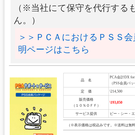
（※当社にて保守を代行する
ん。）
＞＞ＰＣＡにおけるＰＳＳ会
明ページはこちら
PCA会計DX for 
品 名
（PSS会員パッ
定 価
\214,500
販売価格
\193,050
（１０％ＯＦＦ）
サービス提供
ピー・シー・エ
（※表示価格は税込みです。※送料は無料