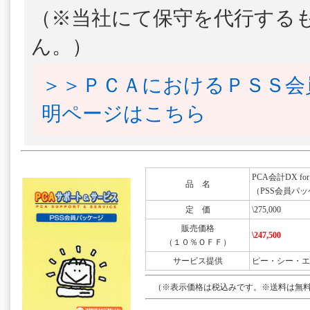
（※当社にて保守を代行する
ん。）
＞＞ＰＣＡにおけるＰＳＳ会
明ページはこちら
PCA会計DX for 
品 名
（PSS会員パッ
定 価
\275,000
販売価格
\247,500
（１０％ＯＦＦ）
サービス提供
ピー・シー・エ
（※表示価格は税込みです。※送料は無料