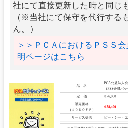
社にて直接更新した時と同じ
（※当社にて保守を代行する
ん。）
＞＞ＰＣＡにおけるＰＳＳ会
明ページはこちら
PCA公益法人会計DX
品 名
（PSS会員パッ
定 価
\176,000
販売価格
\158,400
（１０％ＯＦＦ）
サービス提供
ピー・シー・エ