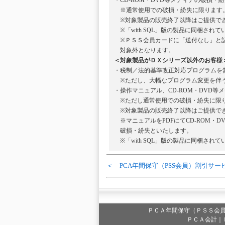
・CD-ROM・DVD等メディアの破損
※通常使用での破損・紛失に限ります
※対象製品の販売終了以降はご提供で
※「with SQL」版の製品に同梱されて
※ＰＳＳ会員カードに「送付なし」と記
対象外となります。
＜対象製品がＤＸシリーズ以外のお客様
・税制／法的基準改正対応プログラムを
※ただし、大幅なプログラム変更を伴う
・操作マニュアル、CD-ROM・DVD
※ただし通常使用での破損・紛失に限
※対象製品の販売終了以降はご提供で
※マニュアルをPDFにてCD-ROM・D
破損・紛失といたします。
※「with SQL」版の製品に同梱されて
＜ PCA年間保守（PSS会員）割引サー
ＰＣＡ年間保守（ＰＳＳ会
ＰＣＡ会計｜