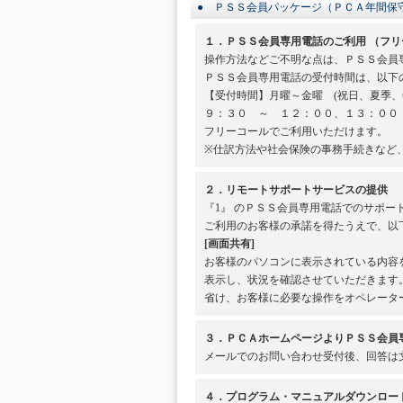
● ＰＳＳ会員パッケージ（ＰＣＡ年間保
１．ＰＳＳ会員専用電話のご利用 （フリ
操作方法などご不明な点は、ＰＳＳ会員
ＰＳＳ会員専用電話の受付時間は、以下
【受付時間】月曜～金曜 (祝日、夏季、
９：３０ ～ １２：００、１３：００
フリーコールでご利用いただけます。
※仕訳方法や社会保険の事務手続きなど
２．リモートサポートサービスの提供
『1』 のＰＳＳ会員専用電話でのサポ
ご利用のお客様の承諾を得たうえで、以
[画面共有]
お客様のパソコンに表示されている内容
表示し、状況を確認させていただきます
省け、お客様に必要な操作をオペレータ
３．ＰＣＡホームページよりＰＳＳ会員専用
メールでのお問い合わせ受付後、回答は
４．プログラム・マニュアルダウンロー