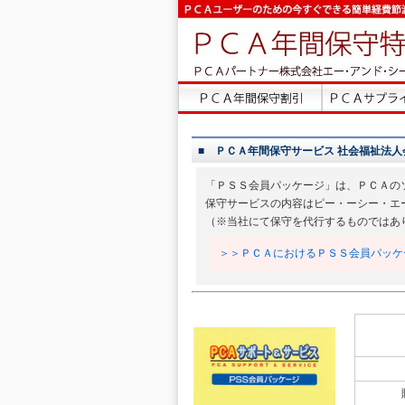
■ ＰＣＡ年間保守サービス 社会福祉法人会計DX
「ＰＳＳ会員パッケージ」は、ＰＣＡの
保守サービスの内容はピー・ーシー・エ
（※当社にて保守を代行するものではあ
＞＞ＰＣＡにおけるＰＳＳ会員パッケ