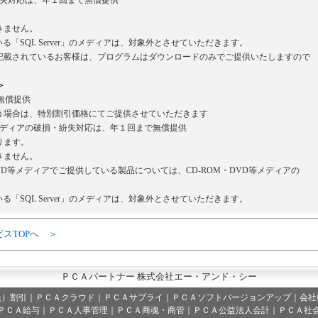
・紛失対応は、年１回まで無償提供
。
きません。
いる「SQL Server」のメディアは、対象外とさせていただきます。
載されているお客様は、プログラムはダウンロードのみでご提供いたしますので
＞
無償提供
場合は、特別割引価格にてご提供させていただきます
等メディアの破損・紛失対応は、年１回まで無償提供
ります。
きません。
VD等メディアでご提供している製品については、CD-ROM・DVD等メディアの
いる「SQL Server」のメディアは、対象外とさせていただきます。
ビスTOPへ ＞
ＰＣＡパートナー 株式会社エー・アンド・シー
員）割引
｜
ＰＣＡクラウド
｜
ＰＣＡサプライ
｜
ＰＣＡソフトバージョンアップ
｜
会社
ＰＣＡ給与｜ＰＣＡ人事管理｜ＰＣＡ商魂・商管｜ＰＣＡ公益法人会計｜ＰＣＡ社