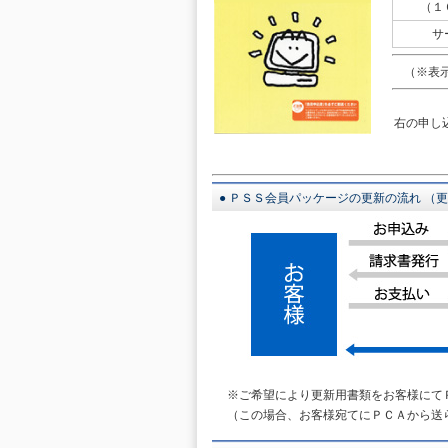
（１
サ
（※表示
右の申し
● ＰＳＳ会員パッケージの更新の流れ （
※ご希望により更新用書類をお客様にて
（この場合、お客様宛てにＰＣＡから送