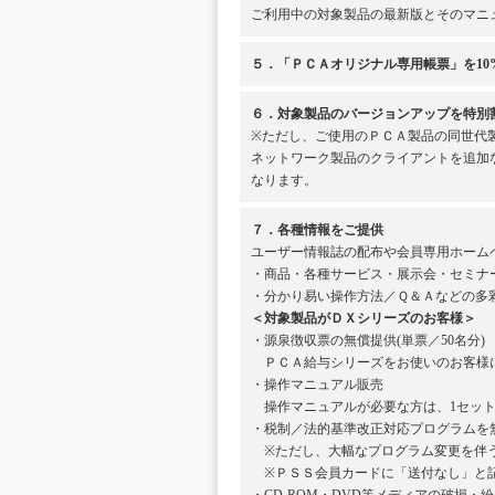
ご利用中の対象製品の最新版とそのマニ
５．「ＰＣＡオリジナル専用帳票」を10
６．対象製品のバージョンアップを特別
※ただし、ご使用のＰＣＡ製品の同世代
ネットワーク製品のクライアントを追加
なります。
７．各種情報をご提供
ユーザー情報誌の配布や会員専用ホーム
・商品・各種サービス・展示会・セミナ
・分かり易い操作方法／Ｑ＆Ａなどの多
＜対象製品がＤＸシリーズのお客様＞
・源泉徴収票の無償提供(単票／50名分)
ＰＣＡ給与シリーズをお使いのお客様に
・操作マニュアル販売
操作マニュアルが必要な方は、1セット1
・税制／法的基準改正対応プログラムを
※ただし、大幅なプログラム変更を伴う
※ＰＳＳ会員カードに「送付なし」と記