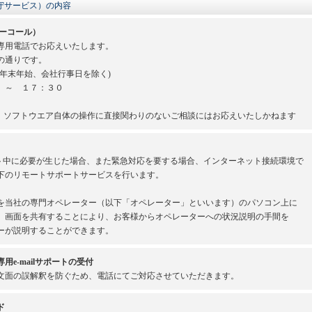
守サービス）の内容
ーコール）
専用電話でお応えいたします。
の通りです。
年末年始、会社行事日を除く)
 ～ １７：３０
、ソフトウエア自体の操作に直接関わりのないご相談にはお応えいたしかねます
ート中に必要が生じた場合、また緊急対応を要する場合、インターネット接続環境で
下のリモートサポートサービスを行います。
を当社の専門オペレーター（以下「オペレーター」といいます）のパソコン上に
。画面を共有することにより、お客様からオペレーターへの状況説明の手間を
ーが説明することができます。
e-mailサポートの受付
文面の誤解釈を防ぐため、電話にてご対応させていただきます。
ド