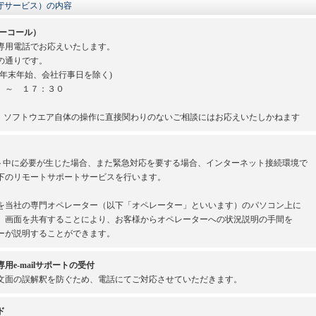
守サービス）の内容
ーコール）
専用電話でお応えいたします。
の通りです。
年末年始、会社行事日を除く)
 ～ １７：３０
、ソフトウエア自体の操作に直接関わりのないご相談にはお応えいたしかねます
ート中に必要が生じた場合、また緊急対応を要する場合、インターネット接続環境で
下のリモートサポートサービスを行います。
を当社の専門オペレーター（以下「オペレーター」といいます）のパソコン上に
。画面を共有することにより、お客様からオペレーターへの状況説明の手間を
ーが説明することができます。
e-mailサポートの受付
文面の誤解釈を防ぐため、電話にてご対応させていただきます。
ド