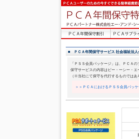
■ ＰＣＡ年間保守サービス 社会福祉法人会計DX
「ＰＳＳ会員パッケージ」は、ＰＣＡの
保守サービスの内容はピー・ーシー・エ
（※当社にて保守を代行するものではあ
＞＞ＰＣＡにおけるＰＳＳ会員パッケ