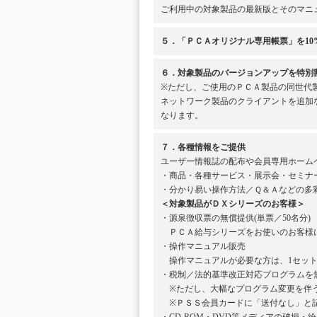
ご利用中の対象製品の最新版とそのマニ
５．「ＰＣＡオリジナル専用帳票」を10
６．対象製品のバージョンアップを特別
※ただし、ご使用のＰＣＡ製品の同世代
ネットワーク製品のクライアントを追加
なります。
７．各種情報をご提供
ユーザー情報誌の配布や会員専用ホーム
・商品・各種サービス・展示会・セミナ
・分かり易い操作方法／Ｑ＆Ａなどの多
＜対象製品がＤＸシリーズのお客様＞
・源泉徴収票の無償提供(単票／50名分)
ＰＣＡ給与シリーズをお使いのお客様に
・操作マニュアル販売
操作マニュアルが必要な方は、1セット1
・税制／法的基準改正対応プログラムを
※ただし、大幅なプログラム変更を伴う
※ＰＳＳ会員カードに「送付なし」と記