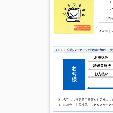
（１
サ
（※表示
右の申し
● ＰＳＳ会員パッケージの更新の流れ （
※ご希望により更新用書類をお客様にて
（この場合、お客様宛てにＰＣＡから送