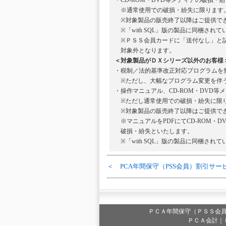
・CD-ROM・DVD等メディアの破損
※通常使用での破損・紛失に限ります
※対象製品の販売終了以降はご提供で
※「with SQL」版の製品に同梱されて
※ＰＳＳ会員カードに「送付なし」と記
対象外となります。
＜対象製品がＤＸシリーズ以外のお客様
・税制／法的基準改正対応プログラムを
※ただし、大幅なプログラム変更を伴う
・操作マニュアル、CD-ROM・DVD
※ただし通常使用での破損・紛失に限
※対象製品の販売終了以降はご提供で
※マニュアルをPDFにてCD-ROM・D
破損・紛失といたします。
※「with SQL」版の製品に同梱されて
＜ PCA年間保守（PSS会員）割引サー
ＰＣＡ年間保守（ＰＳＳ会
ＰＣＡ会計｜