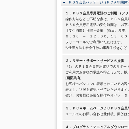
● ＰＳＳ会員パッケージ（ＰＣＡ年間保
１．ＰＳＳ会員専用電話のご利用 （フリ
操作方法などご不明な点は、ＰＳＳ会員
ＰＳＳ会員専用電話の受付時間は、以下
【受付時間】月曜～金曜 (祝日、夏季、
９：３０ ～ １２：００、１３：００
フリーコールでご利用いただけます。
※仕訳方法や社会保険の事務手続きなど
２．リモートサポートサービスの提供
『1』 のＰＳＳ会員専用電話でのサポ
ご利用のお客様の承諾を得たうえで、以
[画面共有]
お客様のパソコンに表示されている内容
表示し、状況を確認させていただきます
省け、お客様に必要な操作をオペレータ
３．ＰＣＡホームページよりＰＳＳ会員専用
メールでのお問い合わせ受付後、回答は
４．プログラム・マニュアルダウンロー