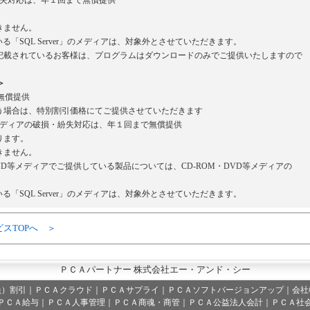
・紛失対応は、年１回まで無償提供
。
きません。
いる「SQL Server」のメディアは、対象外とさせていただきます。
載されているお客様は、プログラムはダウンロードのみでご提供いたしますので
＞
無償提供
場合は、特別割引価格にてご提供させていただきます
等メディアの破損・紛失対応は、年１回まで無償提供
ります。
きません。
VD等メディアでご提供している製品については、CD-ROM・DVD等メディアの
いる「SQL Server」のメディアは、対象外とさせていただきます。
ビスTOPへ ＞
ＰＣＡパートナー 株式会社エー・アンド・シー
員）割引
｜
ＰＣＡクラウド
｜
ＰＣＡサプライ
｜
ＰＣＡソフトバージョンアップ
｜
会社
ＰＣＡ給与｜ＰＣＡ人事管理｜ＰＣＡ商魂・商管｜ＰＣＡ公益法人会計｜ＰＣＡ社