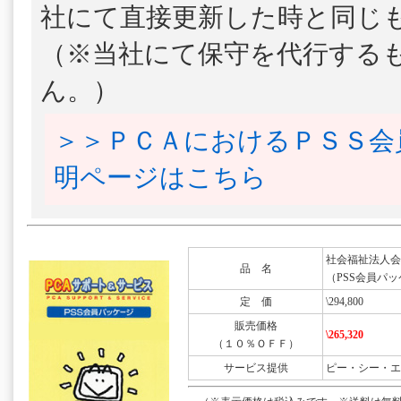
社にて直接更新した時と同じ
（※当社にて保守を代行する
ん。）
＞＞ＰＣＡにおけるＰＳＳ会
明ページはこちら
社会福祉法人会計DX
品 名
（PSS会員パッ
定 価
\294,800
販売価格
\265,320
（１０％ＯＦＦ）
サービス提供
ピー・シー・エ