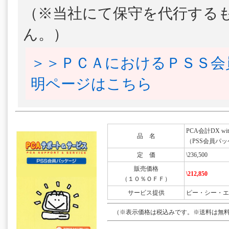
（※当社にて保守を代行する
ん。）
＞＞ＰＣＡにおけるＰＳＳ会
明ページはこちら
PCA会計DX with
品 名
（PSS会員パッ
定 価
\236,500
販売価格
\212,850
（１０％ＯＦＦ）
サービス提供
ピー・シー・エ
（※表示価格は税込みです。※送料は無料