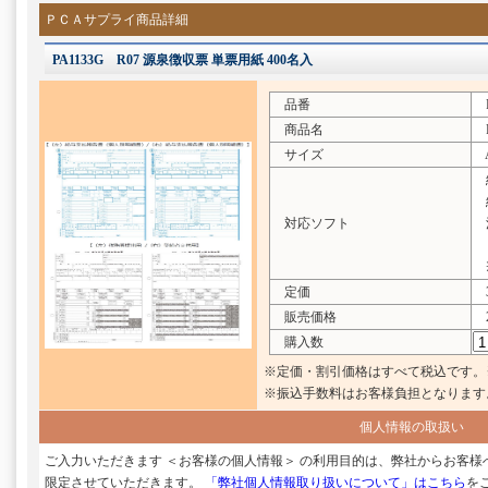
ＰＣＡサプライ商品詳細
PA1133G R07 源泉徴収票 単票用紙 400名入
品番
PA
商品名
R
サイズ
A
給
給
対応ソフト
法
※
定価
3
販売価格
2
購入数
※定価・割引価格はすべて税込です。
※振込手数料はお客様負担となります
個人情報の取扱い
ご入力いただきます ＜お客様の個人情報＞ の利用目的は、弊社からお客
限定させていただきます。
「弊社個人情報取り扱いについて」はこちら
を