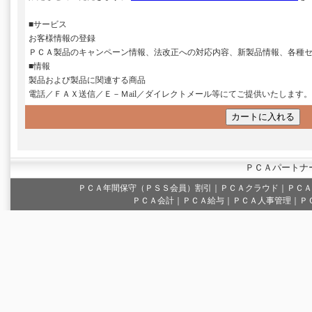
■サービス
お客様情報の登録
ＰＣＡ製品のキャンペーン情報、法改正への対応内容、新製品情報、各種
■情報
製品および製品に関連する商品
電話／ＦＡＸ送信／Ｅ－Ｍail／ダイレクトメール等にてご提供いたします。
ＰＣＡパートナ
ＰＣＡ年間保守（ＰＳＳ会員）割引
｜
ＰＣＡクラウド
｜
ＰＣＡ
ＰＣＡ会計｜ＰＣＡ給与｜ＰＣＡ人事管理｜Ｐ