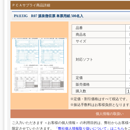
ＰＣＡサプライ商品詳細
PA1133G R07 源泉徴収票 単票用紙 500名入
品番
PA
商品名
R
サイズ
A
給
給
対応ソフト
法
※
定価
4
販売価格
2
購入数
※定価・割引価格はすべて税込です。
※振込手数料はお客様負担となります
個人情報の取扱い
ご入力いただきます ＜お客様の個人情報＞ の利用目的は、弊社からお客
限定させていただきます。
「弊社個人情報取り扱いについて」はこちら
を