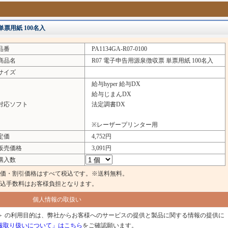
単票用紙 100名入
品番
PA1134GA-R07-0100
品名
R07 電子申告用源泉徴収票 単票用紙 100名入
イズ
給与hyper 給与DX
給与じまんDX
応ソフト
法定調書DX
※レーザープリンター用
定価
4,752円
売価格
3,091円
入数
価・割引価格はすべて税込です。※送料無料。
込手数料はお客様負担となります。
個人情報の取扱い
＞ の利用目的は、弊社からお客様へのサービスの提供と製品に関する情報の提供に
報取り扱いについて」はこちら
をご確認願います。