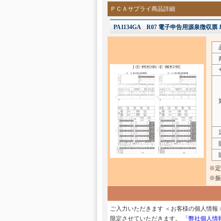
ＰＣＡサプライ商品詳細
PA1134GA R07 電子申告用源泉徴収票 
商
サ
対
販
購
※定
※振
ご入力いただきます ＜お客様の個人情報
限定させていただきます。
「弊社個人情