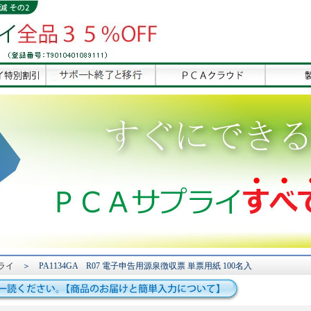
ライ
＞ PA1134GA R07 電子申告用源泉徴収票 単票用紙 100名入