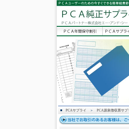
■
PCAサプライ
＞
PCA源泉徴収票サプ