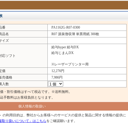
00枚
品番
PA1162G-R07-0300
品名
R07 源泉徴収簿 単票用紙 300枚
イズ
給与hyper 給与DX
給与じまんDX
応ソフト
※レーザープリンター用
定価
12,276円
売価格
7,986円
入数
価・割引価格はすべて税込です。※送料無料。
込手数料はお客様負担となります。
個人情報の取扱い
＞ の利用目的は、弊社からお客様へのサービスの提供と製品に関する情報の提供に
報取り扱いについて」はこちら
をご確認願います。