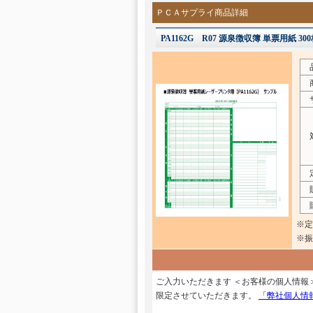
ＰＣＡサプライ商品詳細
PA1162G R07 源泉徴収簿 単票用紙 3
商
サ
対
販
購
※定
※振
ご入力いただきます ＜お客様の個人情報
限定させていただきます。
「弊社個人情