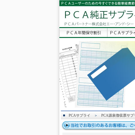
■
PCAサプライ
＞
PCA源泉徴収票サプ