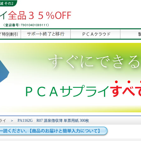
ライ
＞ PA1162G R07 源泉徴収簿 単票用紙 300枚