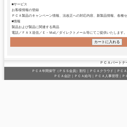
■サービス
お客様情報の登録
ＰＣＡ製品のキャンペーン情報、法改正への対応内容、新製品情報、各種
■情報
製品および製品に関連する商品
電話／ＦＡＸ送信／Ｅ－Ｍail／ダイレクトメール等にてご提供いたします。
ＰＣＡパートナ
ＰＣＡ年間保守（ＰＳＳ会員）割引
｜
ＰＣＡクラウド
｜
ＰＣＡ
ＰＣＡ会計｜ＰＣＡ給与｜ＰＣＡ人事管理｜Ｐ