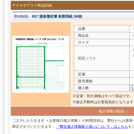
ＰＣＡサプライ商品詳細
PA1162G R07 源泉徴収簿 単票用紙 500枚
品番
PA
商品名
R
サイズ
給
給
対応ソフト
※
定価
1
販売価格
1
購入数
※定価・割引価格はすべて税込です。
※振込手数料はお客様負担となります
個人情報の取扱い
ご入力いただきます ＜お客様の個人情報＞ の利用目的は、弊社からお客
限定させていただきます。
「弊社個人情報取り扱いについて」はこちら
を