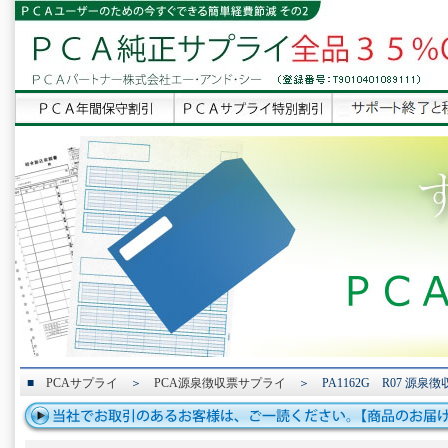
■
PCAサプライ
＞
PCA源泉徴収票サプライ
＞ PA1162G R07 源泉徴