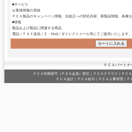
■サービス
お客様情報の登録
ＰＣＡ製品のキャンペーン情報、法改正への対応内容、新製品情報、各種
■情報
製品および製品に関連する商品
電話／ＦＡＸ送信／Ｅ－Ｍail／ダイレクトメール等にてご提供いたします。
ＰＣＡパートナ
ＰＣＡ年間保守（ＰＳＳ会員）割引
｜
ＰＣＡクラウド
｜
ＰＣＡ
ＰＣＡ会計｜ＰＣＡ給与｜ＰＣＡ人事管理｜Ｐ