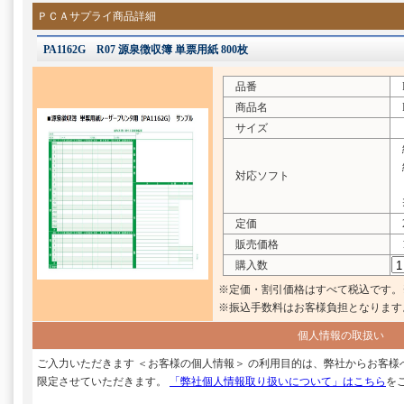
ＰＣＡサプライ商品詳細
PA1162G R07 源泉徴収簿 単票用紙 800枚
品番
PA
商品名
R
サイズ
給
給
対応ソフト
※
定価
2
販売価格
1
購入数
※定価・割引価格はすべて税込です。
※振込手数料はお客様負担となります
個人情報の取扱い
ご入力いただきます ＜お客様の個人情報＞ の利用目的は、弊社からお客
限定させていただきます。
「弊社個人情報取り扱いについて」はこちら
を