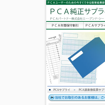
■
PCAサプライ
＞
PCA源泉徴収票サプ