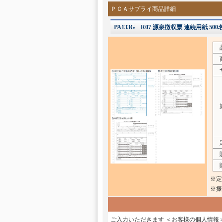
ＰＣＡサプライ商品詳細
PA133G R07 源泉徴収票 連続用紙 500
商
サ
対
販
購
※定
※振
ご入力いただきます ＜お客様の個人情報