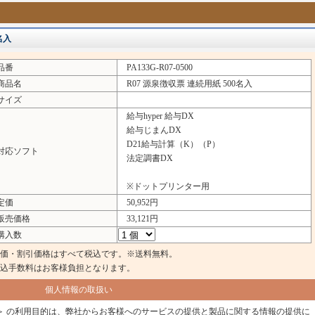
名入
品番
PA133G-R07-0500
品名
R07 源泉徴収票 連続用紙 500名入
イズ
給与hyper 給与DX
給与じまんDX
D21給与計算（K）（P）
応ソフト
法定調書DX
※ドットプリンター用
定価
50,952円
売価格
33,121円
入数
価・割引価格はすべて税込です。※送料無料。
込手数料はお客様負担となります。
個人情報の取扱い
＞ の利用目的は、弊社からお客様へのサービスの提供と製品に関する情報の提供に