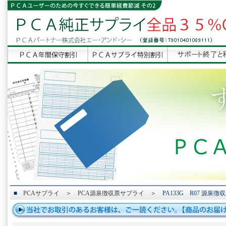
■
PCAサプライ
＞
PCA源泉徴収票サプライ
＞ PA133G R07 源泉徴収