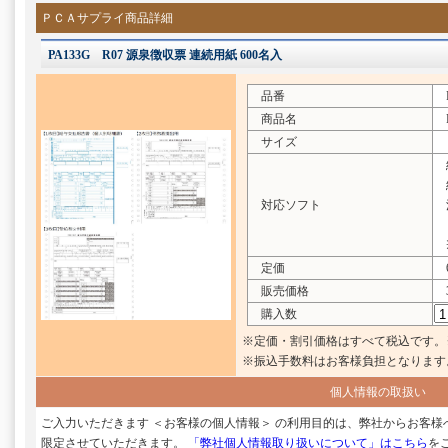
ＰＣＡサプライ商品詳細
PA133G R07 源泉徴収票 連続用紙 600名入
品番
P
商品名
R
サイズ
給
給
対応ソフト
法
※
定価
6
販売価格
3
購入数
※定価・割引価格はすべて税込です。
※振込手数料はお客様負担となります
個人情報の取扱い
ご入力いただきます ＜お客様の個人情報＞ の利用目的は、弊社からお客
限定させていただきます。
「弊社個人情報取り扱いについて」はこちら
を