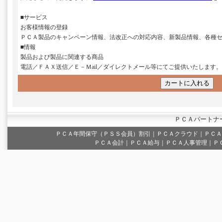
■サービス
お客様情報の登録
ＰＣＡ製品のキャンペーン情報、法改正への対応内容、新製品情報、各種
■情報
製品および製品に関連する商品
電話／ＦＡＸ送信／Ｅ－Ｍail／ダイレクトメール等にてご提供いたします。
ＰＣＡパートナ
ＰＣＡ年間保守（ＰＳＳ会員）割引
｜
ＰＣＡクラウド
｜
ＰＣＡ
ＰＣＡ会計｜ＰＣＡ給与｜ＰＣＡ人事管理｜Ｐ