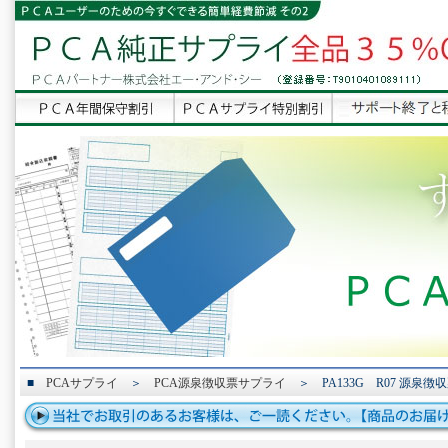
■
PCAサプライ
＞
PCA源泉徴収票サプライ
＞ PA133G R07 源泉徴収