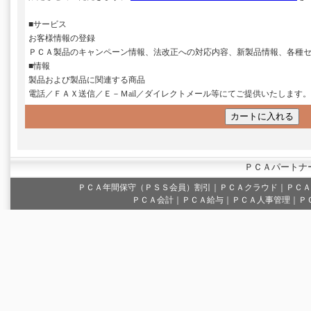
■サービス
お客様情報の登録
ＰＣＡ製品のキャンペーン情報、法改正への対応内容、新製品情報、各種
■情報
製品および製品に関連する商品
電話／ＦＡＸ送信／Ｅ－Ｍail／ダイレクトメール等にてご提供いたします。
ＰＣＡパートナ
ＰＣＡ年間保守（ＰＳＳ会員）割引
｜
ＰＣＡクラウド
｜
ＰＣＡ
ＰＣＡ会計｜ＰＣＡ給与｜ＰＣＡ人事管理｜Ｐ