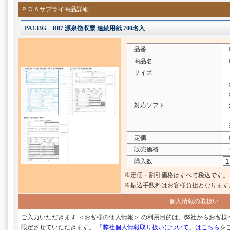
ＰＣＡサプライ商品詳細
PA133G R07 源泉徴収票 連続用紙 700名入
品番
P
商品名
R
サイズ
給
給
対応ソフト
法
※
定価
6
販売価格
4
購入数
※定価・割引価格はすべて税込です。
※振込手数料はお客様負担となります
個人情報の取扱い
ご入力いただきます ＜お客様の個人情報＞ の利用目的は、弊社からお客
限定させていただきます。
「弊社個人情報取り扱いについて」はこちら
を