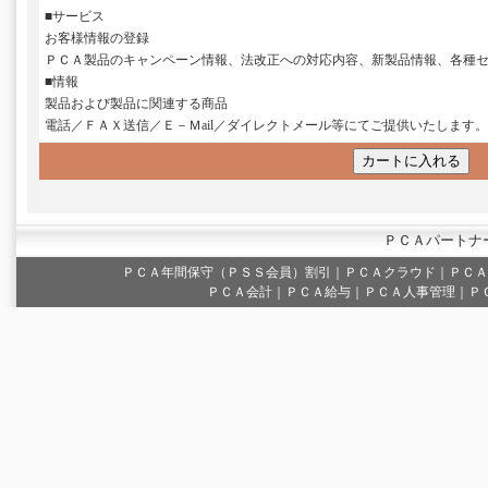
■サービス
お客様情報の登録
ＰＣＡ製品のキャンペーン情報、法改正への対応内容、新製品情報、各種
■情報
製品および製品に関連する商品
電話／ＦＡＸ送信／Ｅ－Ｍail／ダイレクトメール等にてご提供いたします。
ＰＣＡパートナ
ＰＣＡ年間保守（ＰＳＳ会員）割引
｜
ＰＣＡクラウド
｜
ＰＣＡ
ＰＣＡ会計｜ＰＣＡ給与｜ＰＣＡ人事管理｜Ｐ