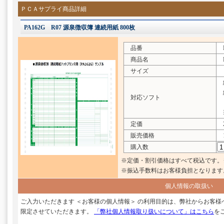
ＰＣＡサプライ商品詳細
PA162G R07 源泉徴収簿 連続用紙 800枚
品番
P
商品名
R
サイズ
給
給
対応ソフト
※
定価
2
販売価格
1
購入数
※定価・割引価格はすべて税込です。
※振込手数料はお客様負担となります
個人情報の取扱い
ご入力いただきます ＜お客様の個人情報＞ の利用目的は、弊社からお客
限定させていただきます。
「弊社個人情報取り扱いについて」はこちら
を