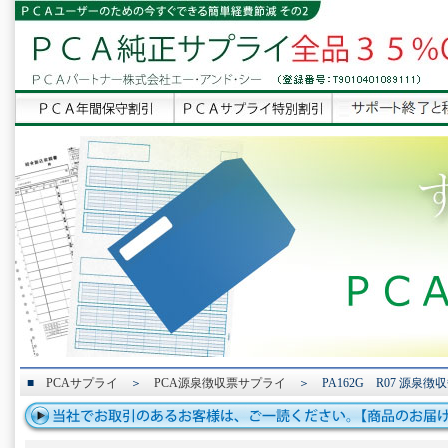
■
PCAサプライ
＞
PCA源泉徴収票サプライ
＞ PA162G R07 源泉徴