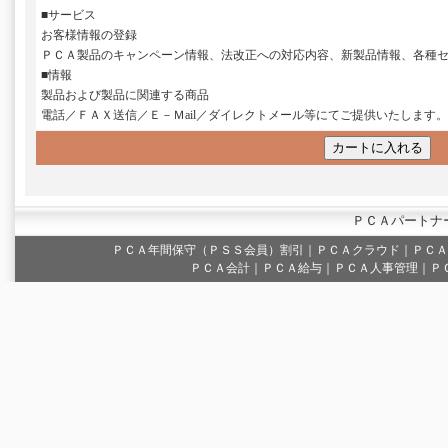
■サービス
お客様情報の登録
ＰＣＡ製品のキャンペーン情報、法改正への対応内容、新製品情報、各種
■情報
製品および製品に関連する商品
電話／ＦＡＸ送信／Ｅ－Ｍail／ダイレクトメール等にてご提供いたします。
ＰＣＡパートナ
ＰＣＡ年間保守（ＰＳＳ会員）割引
｜
ＰＣＡクラウド
｜
ＰＣＡ
ＰＣＡ会計｜ＰＣＡ給与｜ＰＣＡ人事管理｜Ｐ