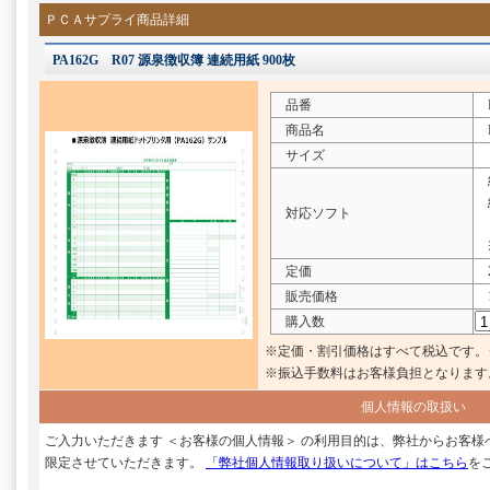
ＰＣＡサプライ商品詳細
PA162G R07 源泉徴収簿 連続用紙 900枚
品番
P
商品名
R
サイズ
給
給
対応ソフト
※
定価
2
販売価格
1
購入数
※定価・割引価格はすべて税込です。
※振込手数料はお客様負担となります
個人情報の取扱い
ご入力いただきます ＜お客様の個人情報＞ の利用目的は、弊社からお客
限定させていただきます。
「弊社個人情報取り扱いについて」はこちら
を