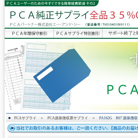
■
PCAサプライ
＞
PCA源泉徴収票サプライ
＞ PA162G R07 源泉徴